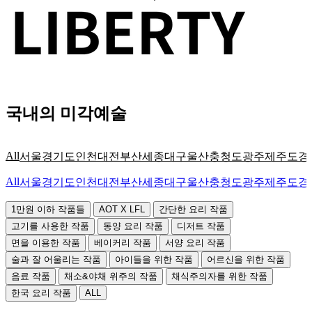
국내의 미각예술
All
서울
경기도
인천
대전
부산
세종
대구
울산
충청도
광주
제주도
경
All
서울
경기도
인천
대전
부산
세종
대구
울산
충청도
광주
제주도
경
1만원 이하 작품들
AOT X LFL
간단한 요리 작품
고기를 사용한 작품
동양 요리 작품
디저트 작품
면을 이용한 작품
베이커리 작품
서양 요리 작품
술과 잘 어울리는 작품
아이들을 위한 작품
어르신을 위한 작품
음료 작품
채소&야채 위주의 작품
채식주의자를 위한 작품
한국 요리 작품
ALL